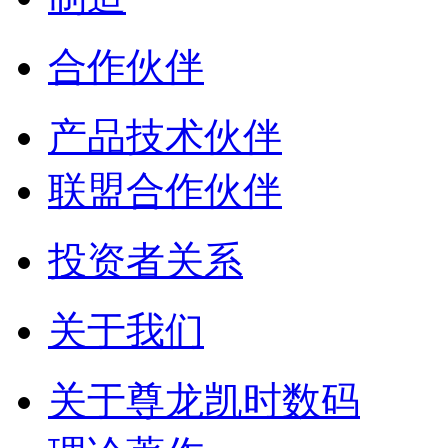
合作伙伴
产品技术伙伴
联盟合作伙伴
投资者关系
关于我们
关于尊龙凯时数码