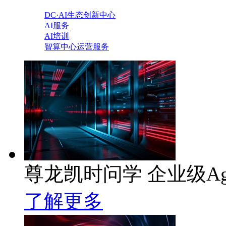
DC·AI生态创新中心
AI服务
AI培训
智算中心运营服务
尊龙凯时问学 企业级Ag
了解更多