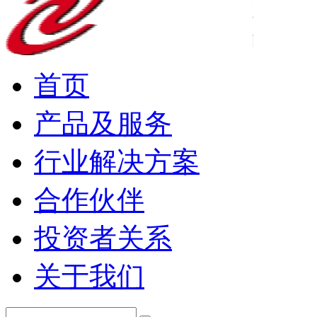
首页
产品及服务
行业解决方案
合作伙伴
投资者关系
关于我们