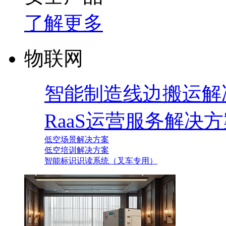
了解更多
物联网
智能制造线边搬运解
RaaS运营服务解决
低空场景解决方案
低空培训解决方案
智能标识识读系统（叉车专用）